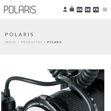
Pasar al contenido principal
Cart
User
English
Deutsch
Françai
POLARIS
INICIO
/
PRODUCTOS
/
POLARIS