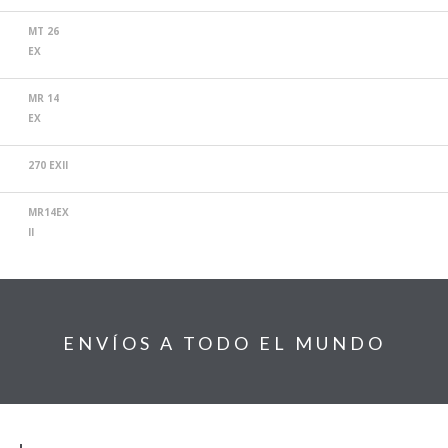
MT 26
EX
MR 14
EX
270 EXII
MR14EX
II
ENVÍOS A TODO EL MUNDO