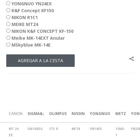
YONGNUO YN24EX
K&F Concept KF150
NIKON R1C1
MEIKE MT24
NIKON K&F CONCEPT KF-150
Meike MK-14EXT Anular
MSkyblue MK-14E
CANON
SIGMA
&;
OLIMPUS
NISSIN
YONGNUO
METZ
YON
MT 24
EM140DG
STF 8
MF18
YN14EX
15MS-
YN24
EX
1