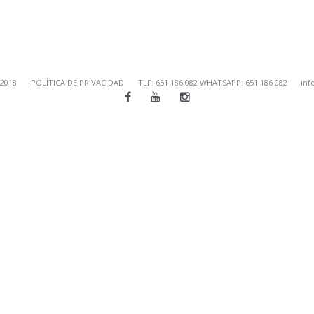
 2018
POLÍTICA DE PRIVACIDAD
TLF: 651 186 082
WHATSAPP: 651 186 082
inf