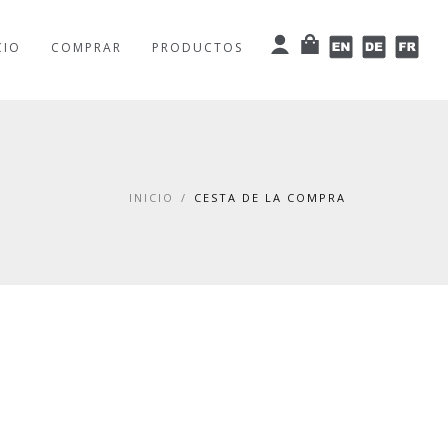
User
Cart
English
Deutsch
Fran
CIO
COMPRAR
PRODUCTOS
INICIO
/
CESTA DE LA COMPRA